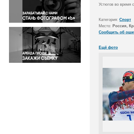
Правосудие
Устюгов во время 
Происшествия и конфликты
Религия
Категория:
Спорт
Место:
Россия, Кр
Светская жизнь
Сообщить об оши
Спорт
Экология
Ещё фото
Экономика и бизнес