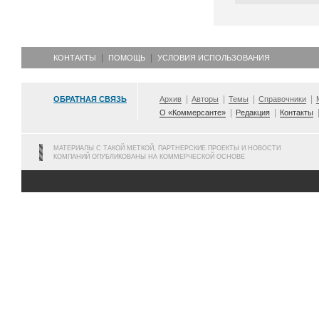
КОНТАКТЫ
ПОМОЩЬ
УСЛОВИЯ ИСПОЛЬЗОВАНИЯ
ОБРАТНАЯ СВЯЗЬ
Архив
Авторы
Темы
Справочники
О «Коммерсанте»
Редакция
Контакты
МАТЕРИАЛЫ С ТАКОЙ МЕТКОЙ, ПАРТНЕРСКИЕ ПРОЕКТЫ И НОВОСТИ
КОМПАНИЙ ОПУБЛИКОВАНЫ НА КОММЕРЧЕСКОЙ ОСНОВЕ