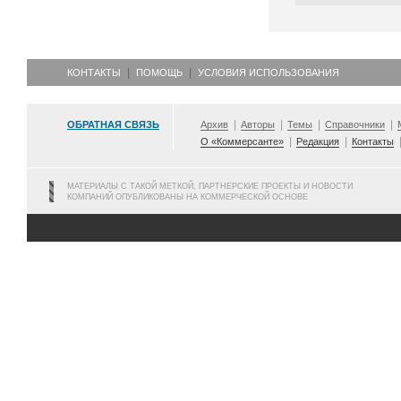
КОНТАКТЫ
ПОМОЩЬ
УСЛОВИЯ ИСПОЛЬЗОВАНИЯ
ОБРАТНАЯ СВЯЗЬ
Архив
Авторы
Темы
Справочники
О «Коммерсанте»
Редакция
Контакты
МАТЕРИАЛЫ С ТАКОЙ МЕТКОЙ, ПАРТНЕРСКИЕ ПРОЕКТЫ И НОВОСТИ
КОМПАНИЙ ОПУБЛИКОВАНЫ НА КОММЕРЧЕСКОЙ ОСНОВЕ