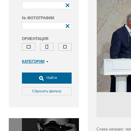
№ ФОТОГРАФИИ
ОРИЕНТАЦИЯ
КАТЕГОРИИ
Армия и ВПК
Досуг, туризм и отдых
Найти
Культура
Медицина
Сбросить фильтр
Наука
Образование
Общество
Окружающая среда
Политика
Слева направо: пр