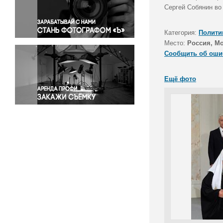
Правосудие
Сергей Собянин во
Происшествия и конфликты
Религия
Категория:
Полити
Место:
Россия, М
Светская жизнь
Сообщить об оши
Спорт
Экология
Ещё фото
Экономика и бизнес