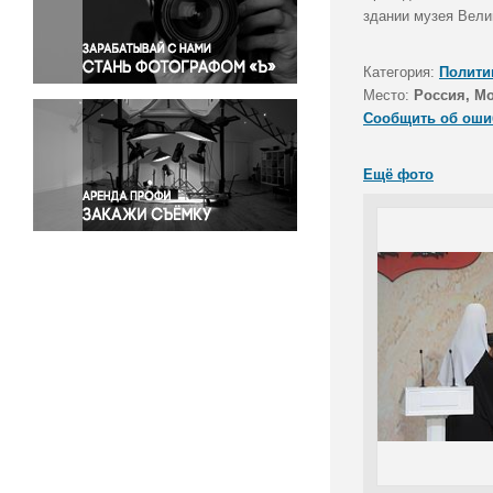
Правосудие
здании музея Вели
Происшествия и конфликты
Религия
Категория:
Полити
Место:
Россия, М
Светская жизнь
Сообщить об оши
Спорт
Экология
Ещё фото
Экономика и бизнес