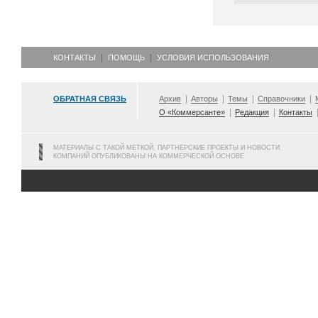
КОНТАКТЫ
ПОМОЩЬ
УСЛОВИЯ ИСПОЛЬЗОВАНИЯ
ОБРАТНАЯ СВЯЗЬ
Архив
Авторы
Темы
Справочники
О «Коммерсанте»
Редакция
Контакты
МАТЕРИАЛЫ С ТАКОЙ МЕТКОЙ, ПАРТНЕРСКИЕ ПРОЕКТЫ И НОВОСТИ
КОМПАНИЙ ОПУБЛИКОВАНЫ НА КОММЕРЧЕСКОЙ ОСНОВЕ