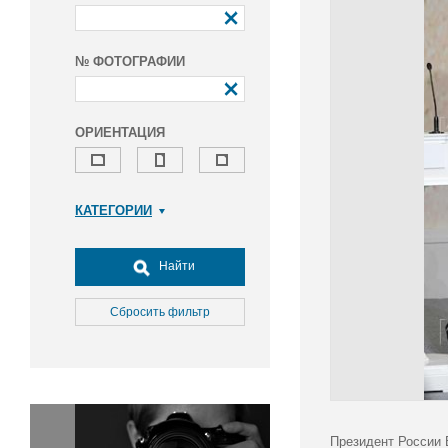
№ ФОТОГРАФИИ
ОРИЕНТАЦИЯ
КАТЕГОРИИ
Армия и ВПК
Досуг, туризм и отдых
Найти
Культура
Медицина
Сбросить фильтр
Наука
Образование
Общество
Окружающая среда
Политика
Президент России 