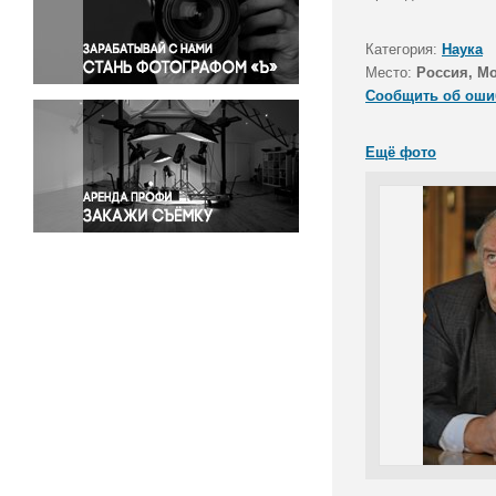
Правосудие
Происшествия и конфликты
Категория:
Наука
Религия
Место:
Россия, М
Сообщить об оши
Светская жизнь
Спорт
Ещё фото
Экология
Экономика и бизнес