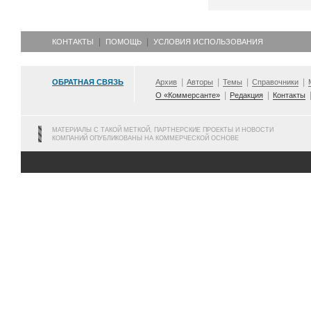
КОНТАКТЫ
ПОМОЩЬ
УСЛОВИЯ ИСПОЛЬЗОВАНИЯ
ОБРАТНАЯ СВЯЗЬ
Архив
Авторы
Темы
Справочники
О «Коммерсанте»
Редакция
Контакты
МАТЕРИАЛЫ С ТАКОЙ МЕТКОЙ, ПАРТНЕРСКИЕ ПРОЕКТЫ И НОВОСТИ
КОМПАНИЙ ОПУБЛИКОВАНЫ НА КОММЕРЧЕСКОЙ ОСНОВЕ