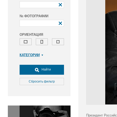
№ ФОТОГРАФИИ
ОРИЕНТАЦИЯ
КАТЕГОРИИ
Армия и ВПК
Досуг, туризм и отдых
Найти
Культура
Медицина
Сбросить фильтр
Наука
Образование
Общество
Окружающая среда
Политика
Президент Российс