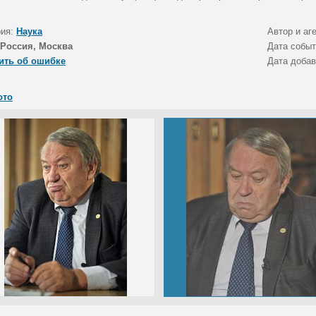
рия:
Наука
Автор и аг
Россия, Москва
Дата собы
ить об ошибке
Дата доба
ото