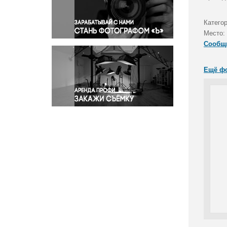
Правосудие
Происшествия и конфликты
Катего
Религия
Место:
Сообщ
Светская жизнь
Спорт
Ещё ф
Экология
Экономика и бизнес