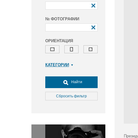
№ ФОТОГРАФИИ
ОРИЕНТАЦИЯ
КАТЕГОРИИ
Армия и ВПК
Досуг, туризм и отдых
Найти
Культура
Медицина
Сбросить фильтр
Наука
Образование
Общество
Окружающая среда
Политика
Презид