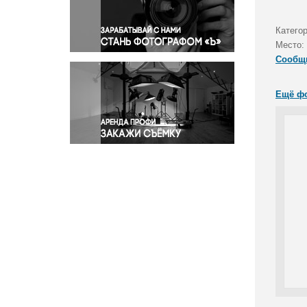
Правосудие
Происшествия и конфликты
Категор
Религия
Место:
Сообщ
Светская жизнь
Спорт
Ещё ф
Экология
Экономика и бизнес