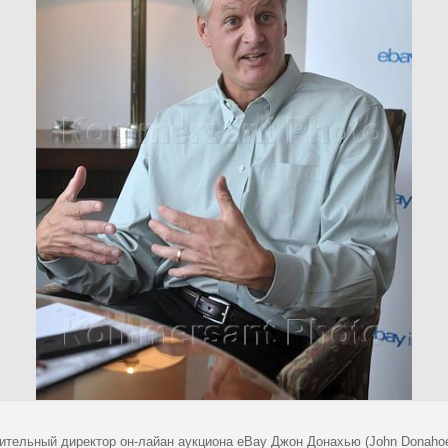
ительный директор он-лайан аукциона eBay Джон Донахью (John Donahoe