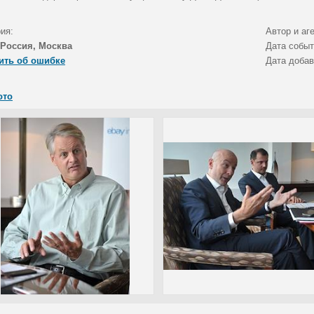
ия:
Автор и аг
Россия, Москва
Дата собы
ить об ошибке
Дата доба
ото