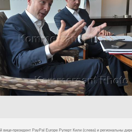
й вице-президент PayPal Europe Руперт Кили (слева) и региональны дир