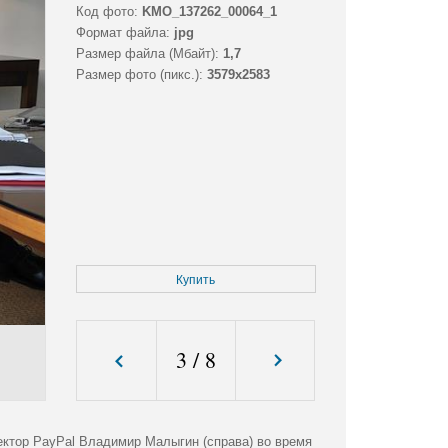
Код фото:
KMO_137262_00064_1
Формат файла:
jpg
Размер файла (Мбайт):
1,7
Размер фото (пикс.):
3579x2583
Купить
3
/
8
ектор PayPal Владимир Малыгин (справа) во время