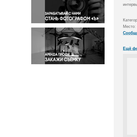
Правосудие
интерв
Происшествия и конфликты
Религия
Категор
Место:
Светская жизнь
Сообщ
Спорт
Экология
Ещё ф
Экономика и бизнес