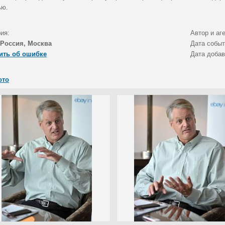
ью.
ия:
Автор и аг
Россия, Москва
Дата собы
ить об ошибке
Дата доба
ото