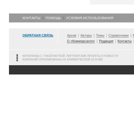
КОНТАКТЫ
ПОМОЩЬ
УСЛОВИЯ ИСПОЛЬЗОВАНИЯ
ОБРАТНАЯ СВЯЗЬ
Архив
Авторы
Темы
Справочники
О «Коммерсанте»
Редакция
Контакты
МАТЕРИАЛЫ С ТАКОЙ МЕТКОЙ, ПАРТНЕРСКИЕ ПРОЕКТЫ И НОВОСТИ
КОМПАНИЙ ОПУБЛИКОВАНЫ НА КОММЕРЧЕСКОЙ ОСНОВЕ