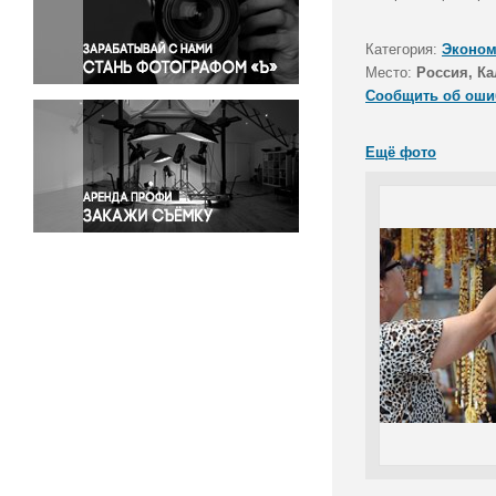
Правосудие
Происшествия и конфликты
Категория:
Эконом
Религия
Место:
Россия, Ка
Сообщить об оши
Светская жизнь
Спорт
Ещё фото
Экология
Экономика и бизнес