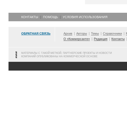
КОНТАКТЫ
ПОМОЩЬ
УСЛОВИЯ ИСПОЛЬЗОВАНИЯ
ОБРАТНАЯ СВЯЗЬ
Архив
Авторы
Темы
Справочники
О «Коммерсанте»
Редакция
Контакты
МАТЕРИАЛЫ С ТАКОЙ МЕТКОЙ, ПАРТНЕРСКИЕ ПРОЕКТЫ И НОВОСТИ
КОМПАНИЙ ОПУБЛИКОВАНЫ НА КОММЕРЧЕСКОЙ ОСНОВЕ