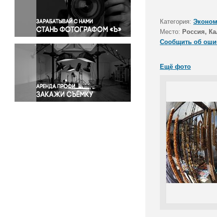
Правосудие
Происшествия и конфликты
Категория:
Эконом
Религия
Место:
Россия, Ка
Сообщить об оши
Светская жизнь
Спорт
Ещё фото
Экология
Экономика и бизнес