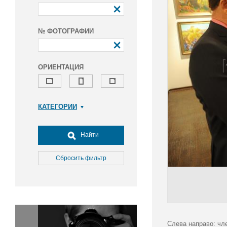
№ ФОТОГРАФИИ
ОРИЕНТАЦИЯ
КАТЕГОРИИ
Армия и ВПК
Досуг, туризм и отдых
Найти
Культура
Медицина
Сбросить фильтр
Наука
Образование
Общество
Окружающая среда
Политика
Слева направо: чл