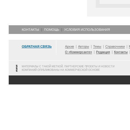
КОНТАКТЫ
ПОМОЩЬ
УСЛОВИЯ ИСПОЛЬЗОВАНИЯ
ОБРАТНАЯ СВЯЗЬ
Архив
Авторы
Темы
Справочники
О «Коммерсанте»
Редакция
Контакты
МАТЕРИАЛЫ С ТАКОЙ МЕТКОЙ, ПАРТНЕРСКИЕ ПРОЕКТЫ И НОВОСТИ
КОМПАНИЙ ОПУБЛИКОВАНЫ НА КОММЕРЧЕСКОЙ ОСНОВЕ