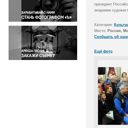
Правосудие
президент Российс
академии художест
Происшествия и конфликты
Религия
Категория:
Культу
Светская жизнь
Место:
Россия, М
Спорт
Сообщить об оши
Экология
Экономика и бизнес
Ещё фото