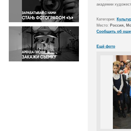
Правосудие
академии художест
Происшествия и конфликты
Религия
Категория:
Культу
Место:
Россия, М
Светская жизнь
Сообщить об оши
Спорт
Экология
Ещё фото
Экономика и бизнес