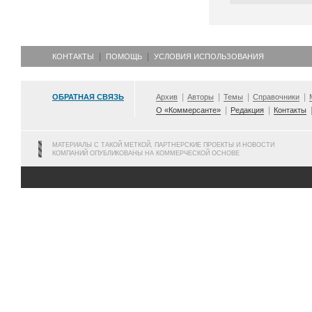
КОНТАКТЫ
ПОМОЩЬ
УСЛОВИЯ ИСПОЛЬЗОВАНИЯ
ОБРАТНАЯ СВЯЗЬ
Архив
Авторы
Темы
Справочники
О «Коммерсанте»
Редакция
Контакты
МАТЕРИАЛЫ С ТАКОЙ МЕТКОЙ, ПАРТНЕРСКИЕ ПРОЕКТЫ И НОВОСТИ
КОМПАНИЙ ОПУБЛИКОВАНЫ НА КОММЕРЧЕСКОЙ ОСНОВЕ