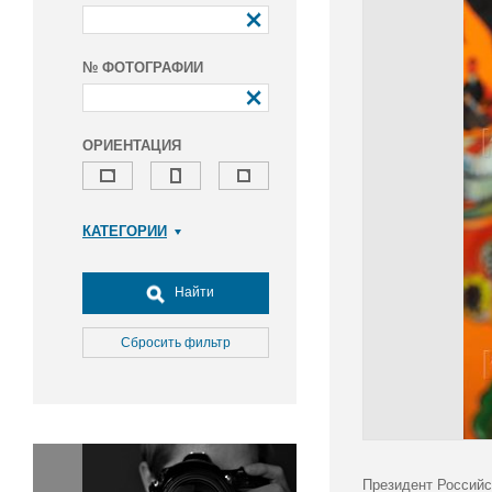
№ ФОТОГРАФИИ
ОРИЕНТАЦИЯ
КАТЕГОРИИ
Армия и ВПК
Досуг, туризм и отдых
Найти
Культура
Медицина
Сбросить фильтр
Наука
Образование
Общество
Окружающая среда
Политика
Президент Российс