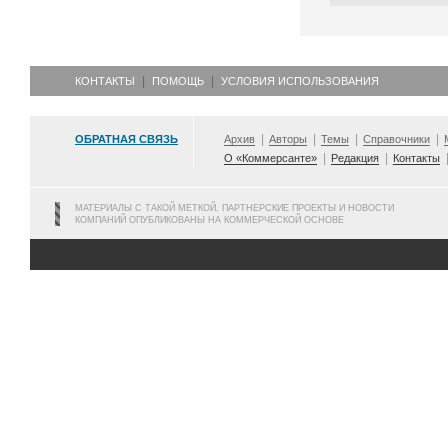
КОНТАКТЫ
ПОМОЩЬ
УСЛОВИЯ ИСПОЛЬЗОВАНИЯ
ОБРАТНАЯ СВЯЗЬ
Архив
Авторы
Темы
Справочники
О «Коммерсанте»
Редакция
Контакты
МАТЕРИАЛЫ С ТАКОЙ МЕТКОЙ, ПАРТНЕРСКИЕ ПРОЕКТЫ И НОВОСТИ
КОМПАНИЙ ОПУБЛИКОВАНЫ НА КОММЕРЧЕСКОЙ ОСНОВЕ