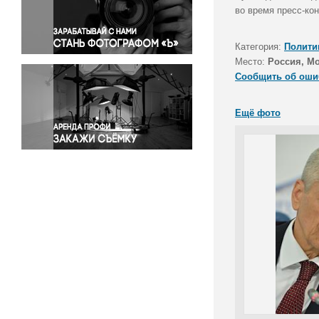
Правосудие
во время пресс-ко
Происшествия и конфликты
Религия
Категория:
Полити
Место:
Россия, М
Светская жизнь
Сообщить об оши
Спорт
Экология
Ещё фото
Экономика и бизнес