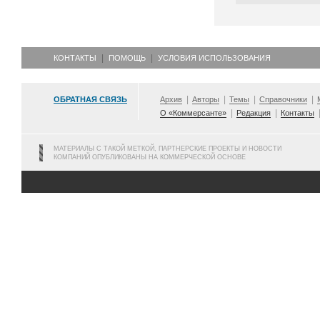
КОНТАКТЫ
ПОМОЩЬ
УСЛОВИЯ ИСПОЛЬЗОВАНИЯ
ОБРАТНАЯ СВЯЗЬ
Архив
Авторы
Темы
Справочники
О «Коммерсанте»
Редакция
Контакты
МАТЕРИАЛЫ С ТАКОЙ МЕТКОЙ, ПАРТНЕРСКИЕ ПРОЕКТЫ И НОВОСТИ
КОМПАНИЙ ОПУБЛИКОВАНЫ НА КОММЕРЧЕСКОЙ ОСНОВЕ