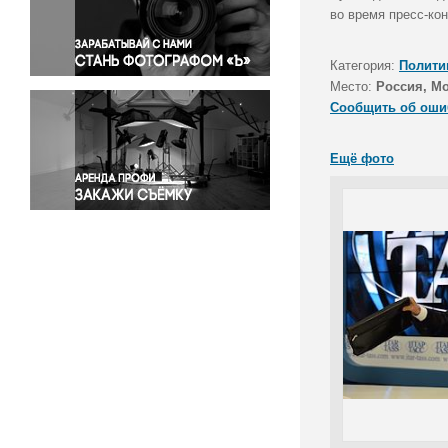
Правосудие
во время пресс-ко
Происшествия и конфликты
Религия
Категория:
Полити
Место:
Россия, М
Светская жизнь
Сообщить об оши
Спорт
Экология
Ещё фото
Экономика и бизнес