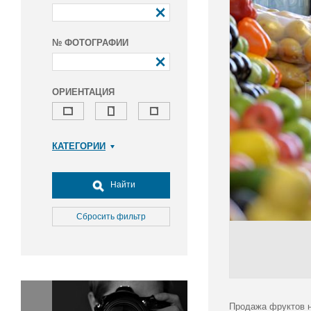
№ ФОТОГРАФИИ
ОРИЕНТАЦИЯ
КАТЕГОРИИ
Армия и ВПК
Досуг, туризм и отдых
Найти
Культура
Медицина
Сбросить фильтр
Наука
Образование
Общество
Окружающая среда
Политика
Продажа фруктов н