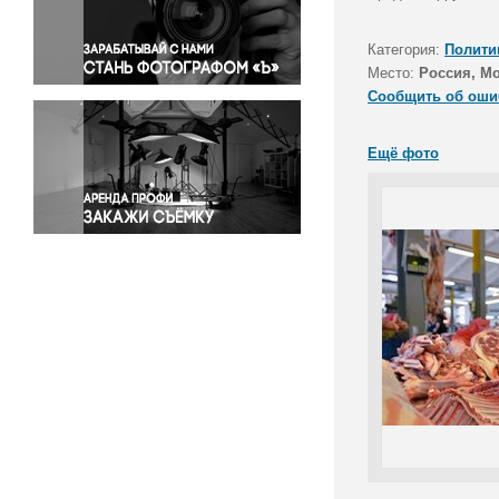
Правосудие
Происшествия и конфликты
Категория:
Полити
Религия
Место:
Россия, М
Сообщить об оши
Светская жизнь
Спорт
Ещё фото
Экология
Экономика и бизнес