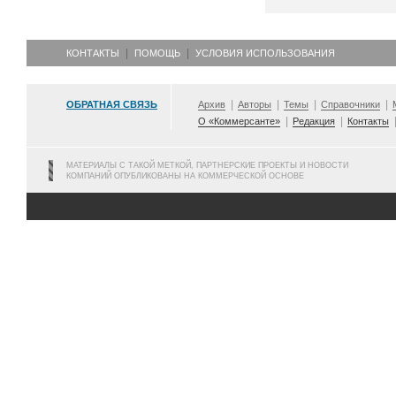
КОНТАКТЫ
ПОМОЩЬ
УСЛОВИЯ ИСПОЛЬЗОВАНИЯ
ОБРАТНАЯ СВЯЗЬ
Архив
Авторы
Темы
Справочники
О «Коммерсанте»
Редакция
Контакты
МАТЕРИАЛЫ С ТАКОЙ МЕТКОЙ, ПАРТНЕРСКИЕ ПРОЕКТЫ И НОВОСТИ
КОМПАНИЙ ОПУБЛИКОВАНЫ НА КОММЕРЧЕСКОЙ ОСНОВЕ