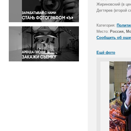
Правосудие
Жириновский (в це
Дегтярев (второй 
Происшествия и конфликты
Религия
Категория:
Полити
Светская жизнь
Место:
Россия, М
Спорт
Сообщить об оши
Экология
Экономика и бизнес
Ещё фото