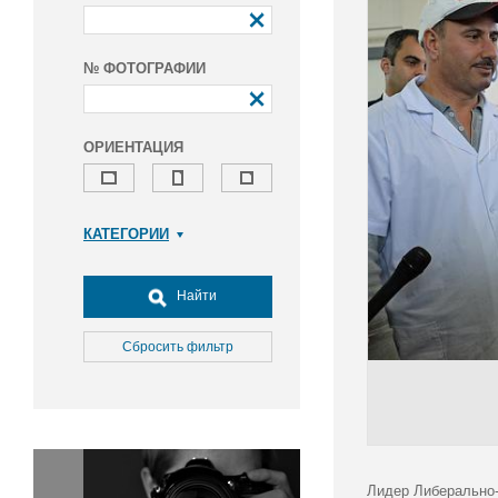
№ ФОТОГРАФИИ
ОРИЕНТАЦИЯ
КАТЕГОРИИ
Армия и ВПК
Досуг, туризм и отдых
Найти
Культура
Медицина
Сбросить фильтр
Наука
Образование
Общество
Окружающая среда
Политика
Лидер Либерально-