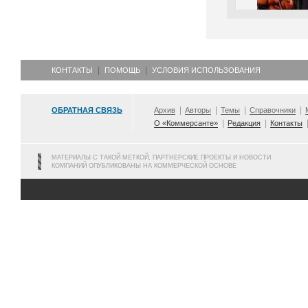
КОНТАКТЫ
ПОМОЩЬ
УСЛОВИЯ ИСПОЛЬЗОВАНИЯ
ОБРАТНАЯ СВЯЗЬ
Архив
Авторы
Темы
Справочники
О «Коммерсанте»
Редакция
Контакты
МАТЕРИАЛЫ С ТАКОЙ МЕТКОЙ, ПАРТНЕРСКИЕ ПРОЕКТЫ И НОВОСТИ
КОМПАНИЙ ОПУБЛИКОВАНЫ НА КОММЕРЧЕСКОЙ ОСНОВЕ