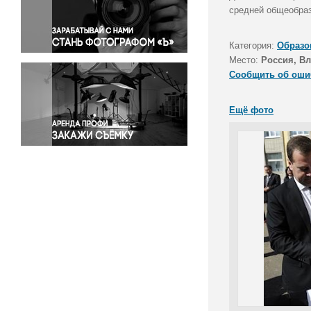
Правосудие
средней общеобра
Происшествия и конфликты
Религия
Категория:
Образо
Место:
Россия, В
Светская жизнь
Сообщить об оши
Спорт
Экология
Ещё фото
Экономика и бизнес