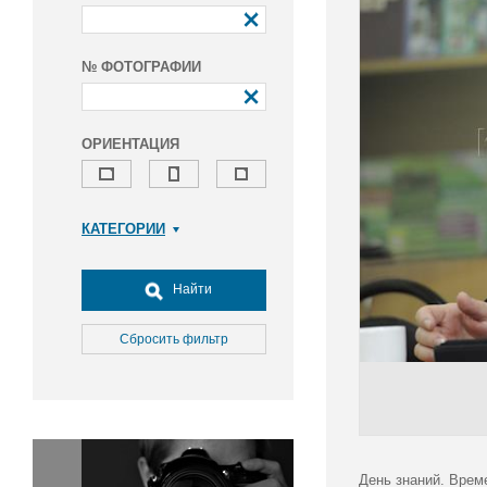
№ ФОТОГРАФИИ
ОРИЕНТАЦИЯ
КАТЕГОРИИ
Армия и ВПК
Досуг, туризм и отдых
Найти
Культура
Медицина
Сбросить фильтр
Наука
Образование
Общество
Окружающая среда
Политика
День знаний. Врем