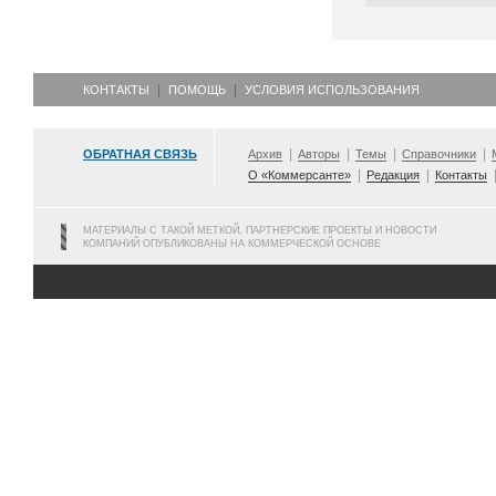
КОНТАКТЫ
ПОМОЩЬ
УСЛОВИЯ ИСПОЛЬЗОВАНИЯ
ОБРАТНАЯ СВЯЗЬ
Архив
Авторы
Темы
Справочники
О «Коммерсанте»
Редакция
Контакты
МАТЕРИАЛЫ С ТАКОЙ МЕТКОЙ, ПАРТНЕРСКИЕ ПРОЕКТЫ И НОВОСТИ
КОМПАНИЙ ОПУБЛИКОВАНЫ НА КОММЕРЧЕСКОЙ ОСНОВЕ