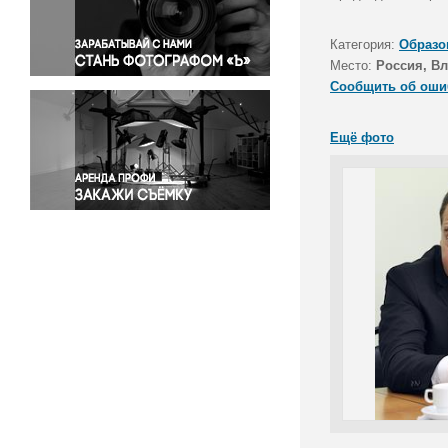
Правосудие
Происшествия и конфликты
Категория:
Образо
Религия
Место:
Россия, В
Сообщить об оши
Светская жизнь
Спорт
Ещё фото
Экология
Экономика и бизнес