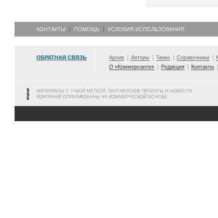
КОНТАКТЫ
ПОМОЩЬ
УСЛОВИЯ ИСПОЛЬЗОВАНИЯ
ОБРАТНАЯ СВЯЗЬ
Архив
Авторы
Темы
Справочники
О «Коммерсанте»
Редакция
Контакты
МАТЕРИАЛЫ С ТАКОЙ МЕТКОЙ, ПАРТНЕРСКИЕ ПРОЕКТЫ И НОВОСТИ
КОМПАНИЙ ОПУБЛИКОВАНЫ НА КОММЕРЧЕСКОЙ ОСНОВЕ