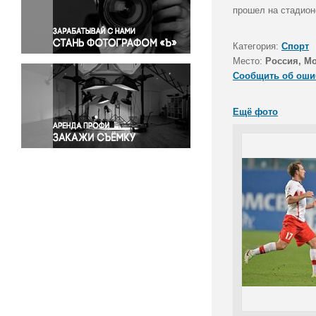
Правосудие
прошел на стадион
Происшествия и конфликты
Религия
Категория:
Спорт
Место:
Россия, Мо
Светская жизнь
Сообщить об оши
Спорт
Экология
Ещё фото
Экономика и бизнес