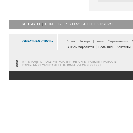
КОНТАКТЫ
ПОМОЩЬ
УСЛОВИЯ ИСПОЛЬЗОВАНИЯ
ОБРАТНАЯ СВЯЗЬ
Архив
Авторы
Темы
Справочники
О «Коммерсанте»
Редакция
Контакты
МАТЕРИАЛЫ С ТАКОЙ МЕТКОЙ, ПАРТНЕРСКИЕ ПРОЕКТЫ И НОВОСТИ
КОМПАНИЙ ОПУБЛИКОВАНЫ НА КОММЕРЧЕСКОЙ ОСНОВЕ