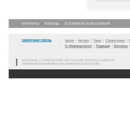
КОНТАКТЫ
ПОМОЩЬ
УСЛОВИЯ ИСПОЛЬЗОВАНИЯ
ОБРАТНАЯ СВЯЗЬ
Архив
Авторы
Темы
Справочники
О «Коммерсанте»
Редакция
Контакты
МАТЕРИАЛЫ С ТАКОЙ МЕТКОЙ, ПАРТНЕРСКИЕ ПРОЕКТЫ И НОВОСТИ
КОМПАНИЙ ОПУБЛИКОВАНЫ НА КОММЕРЧЕСКОЙ ОСНОВЕ