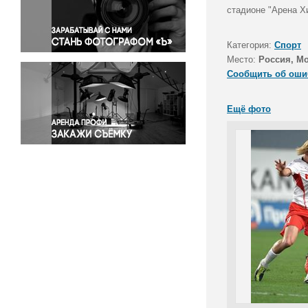
Правосудие
стадионе "Арена Х
Происшествия и конфликты
Религия
Категория:
Спорт
Место:
Россия, Мо
Светская жизнь
Сообщить об оши
Спорт
Экология
Ещё фото
Экономика и бизнес