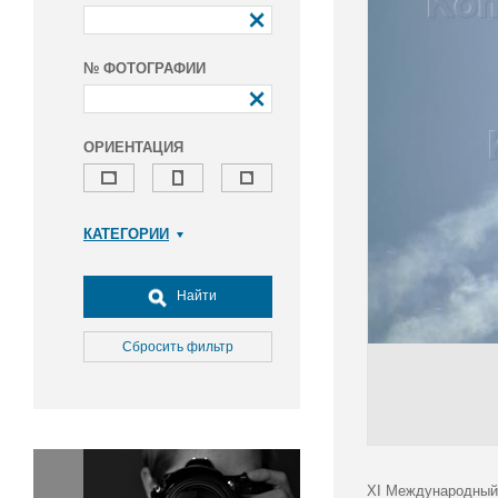
№ ФОТОГРАФИИ
ОРИЕНТАЦИЯ
КАТЕГОРИИ
Армия и ВПК
Досуг, туризм и отдых
Найти
Культура
Медицина
Сбросить фильтр
Наука
Образование
Общество
Окружающая среда
Политика
XI Международный 