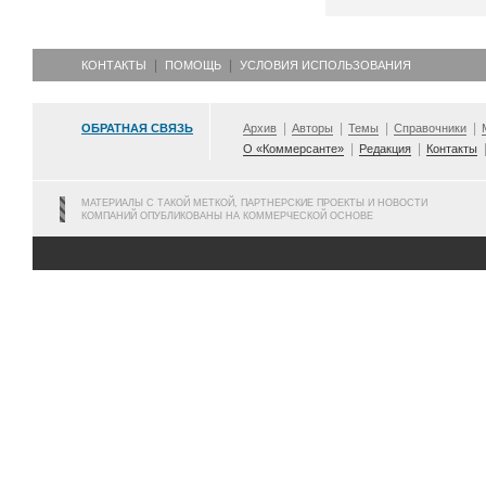
КОНТАКТЫ
ПОМОЩЬ
УСЛОВИЯ ИСПОЛЬЗОВАНИЯ
ОБРАТНАЯ СВЯЗЬ
Архив
Авторы
Темы
Справочники
О «Коммерсанте»
Редакция
Контакты
МАТЕРИАЛЫ С ТАКОЙ МЕТКОЙ, ПАРТНЕРСКИЕ ПРОЕКТЫ И НОВОСТИ
КОМПАНИЙ ОПУБЛИКОВАНЫ НА КОММЕРЧЕСКОЙ ОСНОВЕ