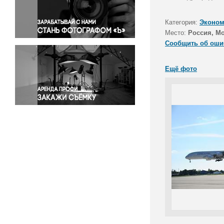
Правосудие
Происшествия и конфликты
Категория:
Эконом
Религия
Место:
Россия, М
Сообщить об оши
Светская жизнь
Спорт
Ещё фото
Экология
Экономика и бизнес