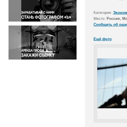
Правосудие
Происшествия и конфликты
Категория:
Эконом
Религия
Место:
Россия, М
Сообщить об оши
Светская жизнь
Спорт
Ещё фото
Экология
Экономика и бизнес