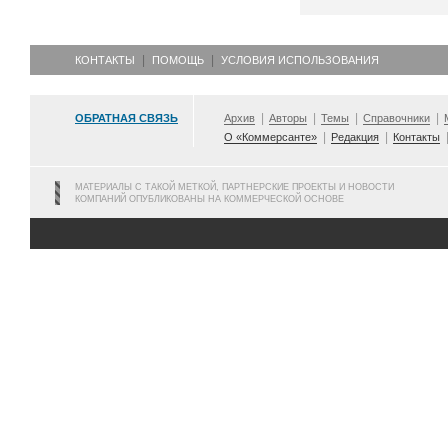
КОНТАКТЫ
ПОМОЩЬ
УСЛОВИЯ ИСПОЛЬЗОВАНИЯ
ОБРАТНАЯ СВЯЗЬ
Архив
Авторы
Темы
Справочники
О «Коммерсанте»
Редакция
Контакты
МАТЕРИАЛЫ С ТАКОЙ МЕТКОЙ, ПАРТНЕРСКИЕ ПРОЕКТЫ И НОВОСТИ
КОМПАНИЙ ОПУБЛИКОВАНЫ НА КОММЕРЧЕСКОЙ ОСНОВЕ