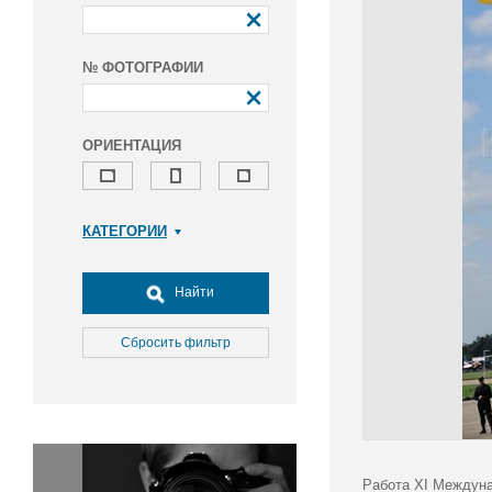
№ ФОТОГРАФИИ
ОРИЕНТАЦИЯ
КАТЕГОРИИ
Армия и ВПК
Досуг, туризм и отдых
Найти
Культура
Медицина
Сбросить фильтр
Наука
Образование
Общество
Окружающая среда
Политика
Работа XI Междуна