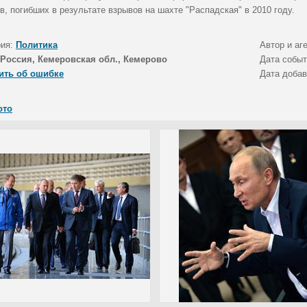
в, погибших в результате взрывов на шахте "Распадская" в 2010 году.
рия:
Политика
Автор и аг
Россия, Кемеровская обл., Кемерово
Дата собы
ить об ошибке
Дата доба
ото