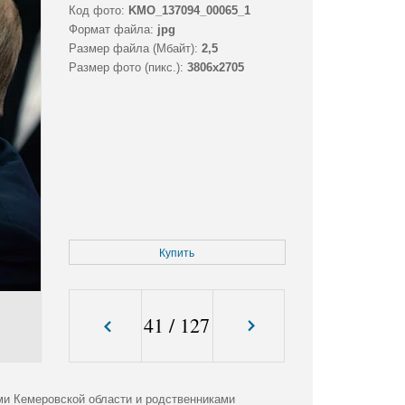
Код фото:
KMO_137094_00065_1
Формат файла:
jpg
Размер файла (Мбайт):
2,5
Размер фото (пикс.):
3806x2705
Купить
41
/
127
и Кемеровской области и родственниками