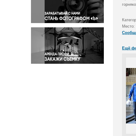
Правосудие
горняко
Происшествия и конфликты
Религия
Катего
Место:
Светская жизнь
Сообщ
Спорт
Экология
Ещё ф
Экономика и бизнес