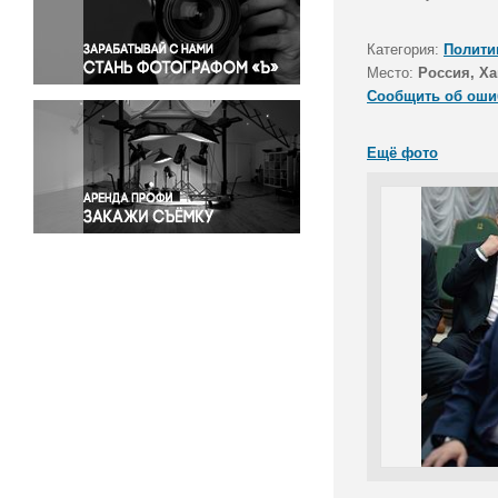
Правосудие
Происшествия и конфликты
Категория:
Полити
Религия
Место:
Россия, Ха
Сообщить об оши
Светская жизнь
Спорт
Ещё фото
Экология
Экономика и бизнес