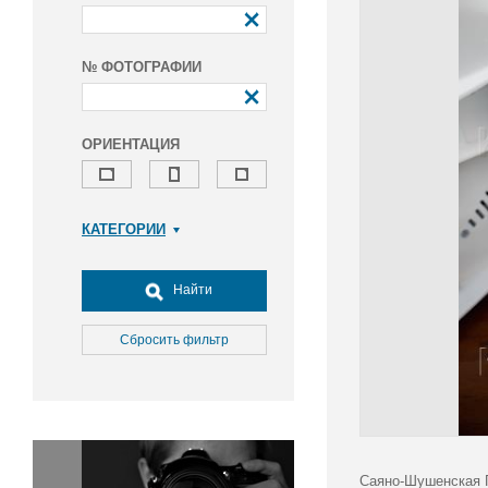
№ ФОТОГРАФИИ
ОРИЕНТАЦИЯ
КАТЕГОРИИ
Армия и ВПК
Досуг, туризм и отдых
Найти
Культура
Медицина
Сбросить фильтр
Наука
Образование
Общество
Окружающая среда
Политика
Саяно-Шушенская Г