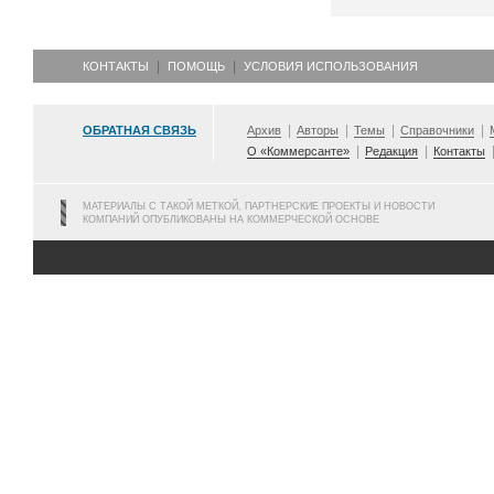
КОНТАКТЫ
ПОМОЩЬ
УСЛОВИЯ ИСПОЛЬЗОВАНИЯ
ОБРАТНАЯ СВЯЗЬ
Архив
Авторы
Темы
Справочники
О «Коммерсанте»
Редакция
Контакты
МАТЕРИАЛЫ С ТАКОЙ МЕТКОЙ, ПАРТНЕРСКИЕ ПРОЕКТЫ И НОВОСТИ
КОМПАНИЙ ОПУБЛИКОВАНЫ НА КОММЕРЧЕСКОЙ ОСНОВЕ