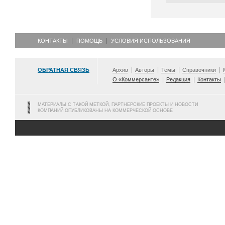
КОНТАКТЫ
ПОМОЩЬ
УСЛОВИЯ ИСПОЛЬЗОВАНИЯ
ОБРАТНАЯ СВЯЗЬ
Архив
Авторы
Темы
Справочники
О «Коммерсанте»
Редакция
Контакты
МАТЕРИАЛЫ С ТАКОЙ МЕТКОЙ, ПАРТНЕРСКИЕ ПРОЕКТЫ И НОВОСТИ
КОМПАНИЙ ОПУБЛИКОВАНЫ НА КОММЕРЧЕСКОЙ ОСНОВЕ