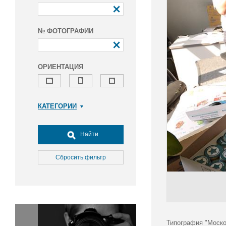
№ ФОТОГРАФИИ
ОРИЕНТАЦИЯ
КАТЕГОРИИ
Армия и ВПК
Досуг, туризм и отдых
Найти
Культура
Медицина
Сбросить фильтр
Наука
Образование
Общество
Окружающая среда
Политика
Типография "Моско