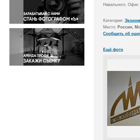
Правосудие
Навального. Офис 
Происшествия и конфликты
Религия
Категория:
Эконом
Место:
Россия, М
Светская жизнь
Сообщить об оши
Спорт
Экология
Ещё фото
Экономика и бизнес