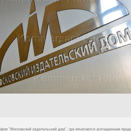
афия "Московский издательский дом", где печатается агитационная про