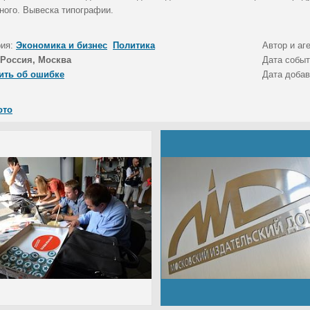
ного. Вывеска типографии.
рия:
Экономика и бизнес
Политика
Автор и аг
Россия, Москва
Дата собы
ить об ошибке
Дата доба
ото