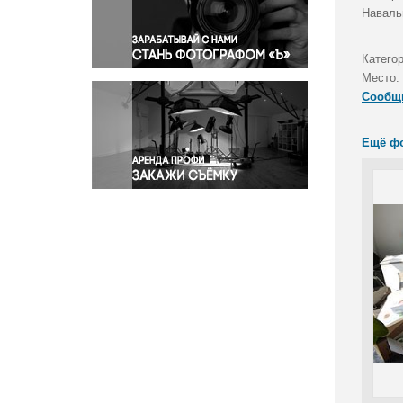
Правосудие
Наваль
Происшествия и конфликты
Религия
Катего
Место:
Светская жизнь
Сообщ
Спорт
Экология
Ещё ф
Экономика и бизнес