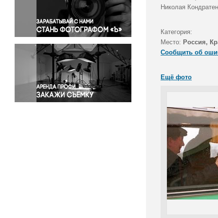
Правосудие
Николая Кондратен
Происшествия и конфликты
Религия
Категория:
Место:
Россия, Кр
Светская жизнь
Сообщить об оши
Спорт
Экология
Ещё фото
Экономика и бизнес