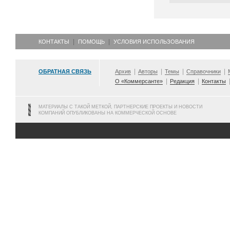
КОНТАКТЫ
ПОМОЩЬ
УСЛОВИЯ ИСПОЛЬЗОВАНИЯ
ОБРАТНАЯ СВЯЗЬ
Архив
Авторы
Темы
Справочники
О «Коммерсанте»
Редакция
Контакты
МАТЕРИАЛЫ С ТАКОЙ МЕТКОЙ, ПАРТНЕРСКИЕ ПРОЕКТЫ И НОВОСТИ
КОМПАНИЙ ОПУБЛИКОВАНЫ НА КОММЕРЧЕСКОЙ ОСНОВЕ