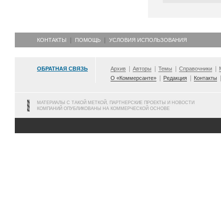
КОНТАКТЫ
ПОМОЩЬ
УСЛОВИЯ ИСПОЛЬЗОВАНИЯ
ОБРАТНАЯ СВЯЗЬ
Архив
Авторы
Темы
Справочники
О «Коммерсанте»
Редакция
Контакты
МАТЕРИАЛЫ С ТАКОЙ МЕТКОЙ, ПАРТНЕРСКИЕ ПРОЕКТЫ И НОВОСТИ
КОМПАНИЙ ОПУБЛИКОВАНЫ НА КОММЕРЧЕСКОЙ ОСНОВЕ