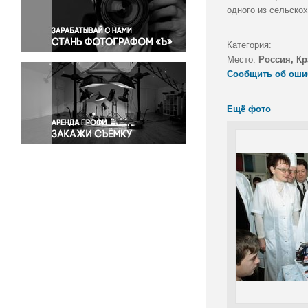
Правосудие
одного из сельско
Происшествия и конфликты
Религия
Категория:
Место:
Россия, К
Светская жизнь
Сообщить об оши
Спорт
Экология
Ещё фото
Экономика и бизнес