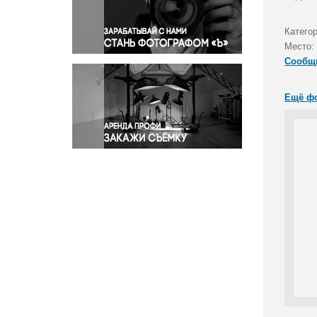
Правосудие
Происшествия и конфликты
Катего
Религия
Место:
Сообщ
Светская жизнь
Спорт
Ещё ф
Экология
Экономика и бизнес