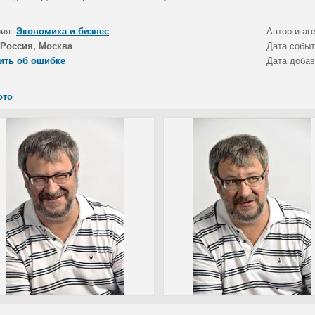
рия:
Экономика и бизнес
Автор и аг
Россия, Москва
Дата собы
ить об ошибке
Дата доба
ото