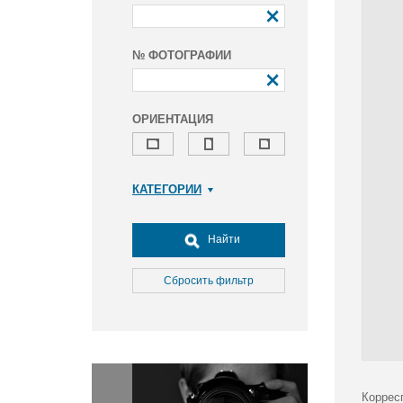
№ ФОТОГРАФИИ
ОРИЕНТАЦИЯ
КАТЕГОРИИ
Армия и ВПК
Досуг, туризм и отдых
Найти
Культура
Медицина
Сбросить фильтр
Наука
Образование
Общество
Окружающая среда
Политика
Коррес