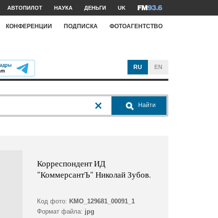
АВТОПИЛОТ
НАУКА
ДЕНЬГИ
UK
КОНФЕРЕНЦИИ
ПОДПИСКА
ФОТОАГЕНТСТВО
RU
EN
Найти
Корреспондент ИД
"КоммерсантЪ" Николай Зубов.
Код фото:
KMO_129681_00091_1
Формат файла:
jpg