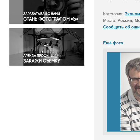
Правосудие
Происшествия и конфликты
Категория:
Эконом
Религия
Место:
Россия, М
Сообщить об оши
Светская жизнь
Спорт
Ещё фото
Экология
Экономика и бизнес