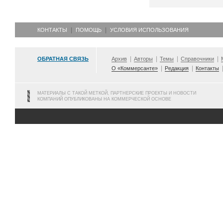
КОНТАКТЫ
ПОМОЩЬ
УСЛОВИЯ ИСПОЛЬЗОВАНИЯ
ОБРАТНАЯ СВЯЗЬ
Архив
Авторы
Темы
Справочники
О «Коммерсанте»
Редакция
Контакты
МАТЕРИАЛЫ С ТАКОЙ МЕТКОЙ, ПАРТНЕРСКИЕ ПРОЕКТЫ И НОВОСТИ
КОМПАНИЙ ОПУБЛИКОВАНЫ НА КОММЕРЧЕСКОЙ ОСНОВЕ