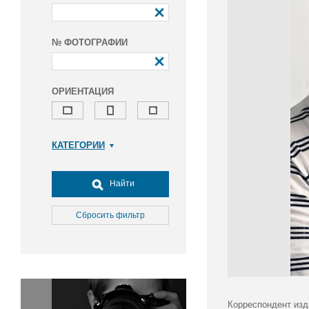
№ ФОТОГРАФИИ
ОРИЕНТАЦИЯ
КАТЕГОРИИ
Армия и ВПК
Досуг, туризм и отдых
Найти
Культура
Медицина
Сбросить фильтр
Наука
Образование
Общество
Окружающая среда
Политика
Корреспондент изд