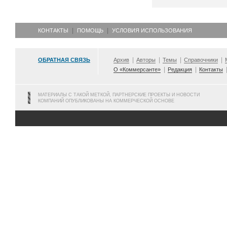
КОНТАКТЫ
ПОМОЩЬ
УСЛОВИЯ ИСПОЛЬЗОВАНИЯ
ОБРАТНАЯ СВЯЗЬ
Архив
Авторы
Темы
Справочники
О «Коммерсанте»
Редакция
Контакты
МАТЕРИАЛЫ С ТАКОЙ МЕТКОЙ, ПАРТНЕРСКИЕ ПРОЕКТЫ И НОВОСТИ
КОМПАНИЙ ОПУБЛИКОВАНЫ НА КОММЕРЧЕСКОЙ ОСНОВЕ