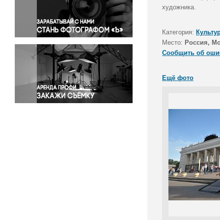
Правосудие
художника.
Происшествия и конфликты
Религия
Категория:
Культу
Место:
Россия, М
Светская жизнь
Сообщить об оши
Спорт
Экология
Ещё фото
Экономика и бизнес