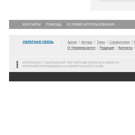
КОНТАКТЫ
ПОМОЩЬ
УСЛОВИЯ ИСПОЛЬЗОВАНИЯ
ОБРАТНАЯ СВЯЗЬ
Архив
Авторы
Темы
Справочники
О «Коммерсанте»
Редакция
Контакты
МАТЕРИАЛЫ С ТАКОЙ МЕТКОЙ, ПАРТНЕРСКИЕ ПРОЕКТЫ И НОВОСТИ
КОМПАНИЙ ОПУБЛИКОВАНЫ НА КОММЕРЧЕСКОЙ ОСНОВЕ