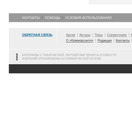
КОНТАКТЫ
ПОМОЩЬ
УСЛОВИЯ ИСПОЛЬЗОВАНИЯ
ОБРАТНАЯ СВЯЗЬ
Архив
Авторы
Темы
Справочники
О «Коммерсанте»
Редакция
Контакты
МАТЕРИАЛЫ С ТАКОЙ МЕТКОЙ, ПАРТНЕРСКИЕ ПРОЕКТЫ И НОВОСТИ
КОМПАНИЙ ОПУБЛИКОВАНЫ НА КОММЕРЧЕСКОЙ ОСНОВЕ