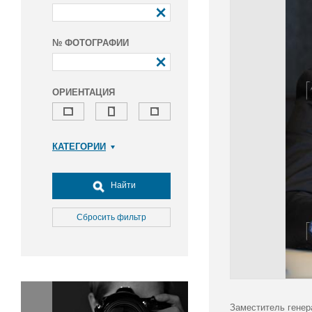
№ ФОТОГРАФИИ
ОРИЕНТАЦИЯ
КАТЕГОРИИ
Армия и ВПК
Досуг, туризм и отдых
Найти
Культура
Медицина
Сбросить фильтр
Наука
Образование
Общество
Окружающая среда
Политика
Заместитель генер