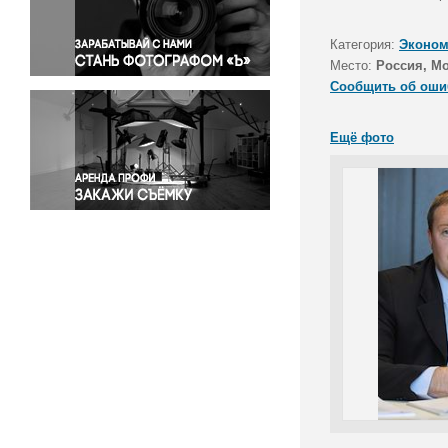
Правосудие
Происшествия и конфликты
Категория:
Эконом
Религия
Место:
Россия, М
Сообщить об оши
Светская жизнь
Спорт
Ещё фото
Экология
Экономика и бизнес