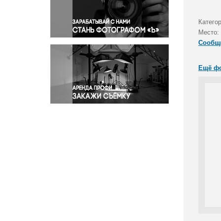
Правосудие
Происшествия и конфликты
Катего
Религия
Место:
Сообщ
Светская жизнь
Спорт
Ещё ф
Экология
Экономика и бизнес