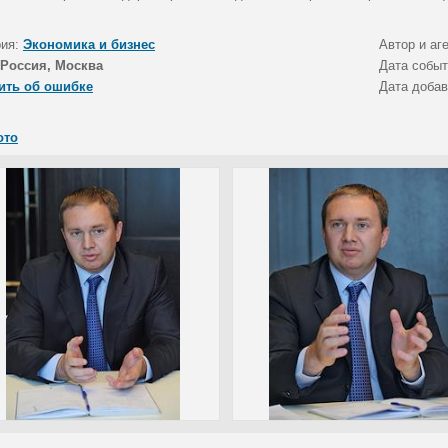
рия:
Экономика и бизнес
Автор и аг
Россия, Москва
Дата собы
ить об ошибке
Дата доба
ото