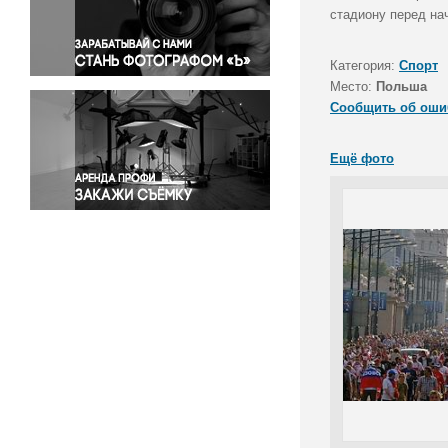
Правосудие
стадиону перед на
Происшествия и конфликты
Религия
Категория:
Спорт
Место:
Польша
Светская жизнь
Сообщить об оши
Спорт
Экология
Ещё фото
Экономика и бизнес