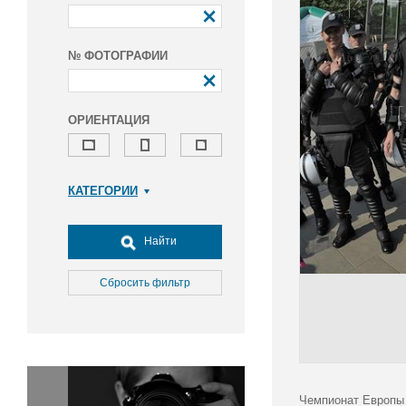
№ ФОТОГРАФИИ
ОРИЕНТАЦИЯ
КАТЕГОРИИ
Армия и ВПК
Досуг, туризм и отдых
Найти
Культура
Медицина
Сбросить фильтр
Наука
Образование
Общество
Окружающая среда
Политика
Чемпионат Европы 