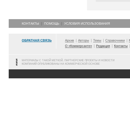
КОНТАКТЫ
ПОМОЩЬ
УСЛОВИЯ ИСПОЛЬЗОВАНИЯ
ОБРАТНАЯ СВЯЗЬ
Архив
Авторы
Темы
Справочники
О «Коммерсанте»
Редакция
Контакты
МАТЕРИАЛЫ С ТАКОЙ МЕТКОЙ, ПАРТНЕРСКИЕ ПРОЕКТЫ И НОВОСТИ
КОМПАНИЙ ОПУБЛИКОВАНЫ НА КОММЕРЧЕСКОЙ ОСНОВЕ