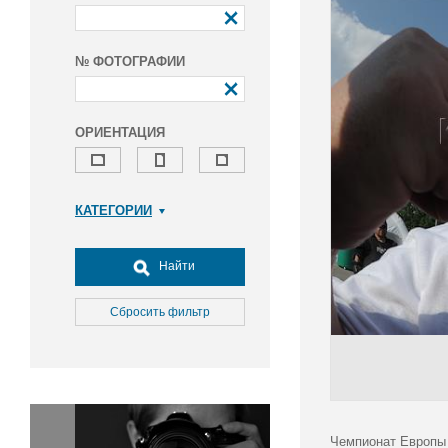
№ ФОТОГРАФИИ
ОРИЕНТАЦИЯ
КАТЕГОРИИ
Армия и ВПК
Досуг, туризм и отдых
Найти
Культура
Медицина
Сбросить фильтр
Наука
Образование
Общество
Окружающая среда
Политика
Чемпионат Европы 