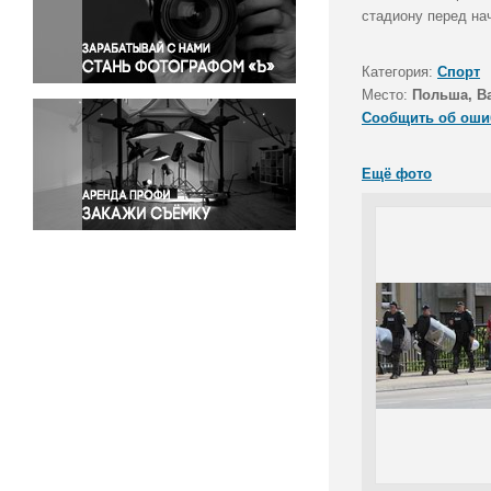
Правосудие
стадиону перед на
Происшествия и конфликты
Религия
Категория:
Спорт
Место:
Польша, В
Светская жизнь
Сообщить об оши
Спорт
Экология
Ещё фото
Экономика и бизнес