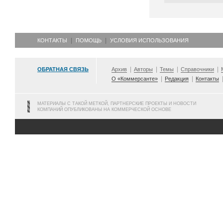
КОНТАКТЫ
ПОМОЩЬ
УСЛОВИЯ ИСПОЛЬЗОВАНИЯ
ОБРАТНАЯ СВЯЗЬ
Архив
Авторы
Темы
Справочники
О «Коммерсанте»
Редакция
Контакты
МАТЕРИАЛЫ С ТАКОЙ МЕТКОЙ, ПАРТНЕРСКИЕ ПРОЕКТЫ И НОВОСТИ
КОМПАНИЙ ОПУБЛИКОВАНЫ НА КОММЕРЧЕСКОЙ ОСНОВЕ