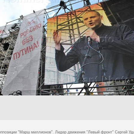
оппозиции "Марш миллионов". Лидер движения "Левый фронт" Сергей Уда