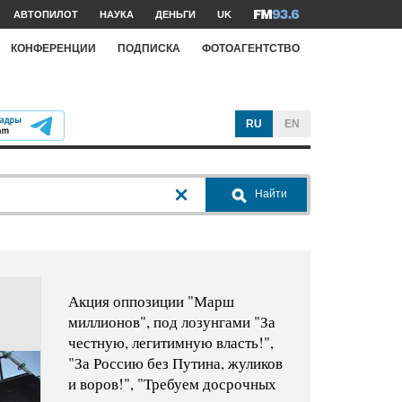
АВТОПИЛОТ
НАУКА
ДЕНЬГИ
UK
КОНФЕРЕНЦИИ
ПОДПИСКА
ФОТОАГЕНТСТВО
RU
EN
Найти
Акция оппозиции "Марш
миллионов", под лозунгами "За
честную, легитимную власть!",
"За Россию без Путина, жуликов
и воров!", "Требуем досрочных