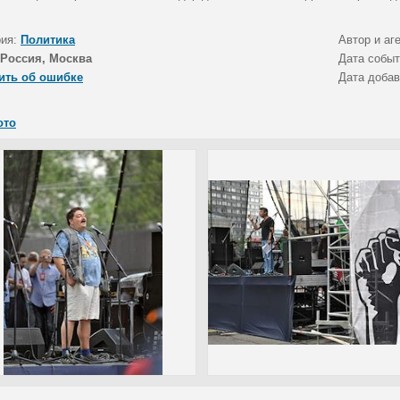
рия:
Политика
Автор и аг
Россия, Москва
Дата собы
ить об ошибке
Дата доба
ото