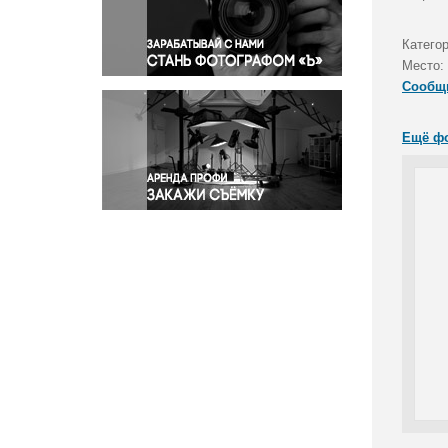
Правосудие
Происшествия и конфликты
Катего
Религия
Место:
Сообщ
Светская жизнь
Спорт
Ещё ф
Экология
Экономика и бизнес