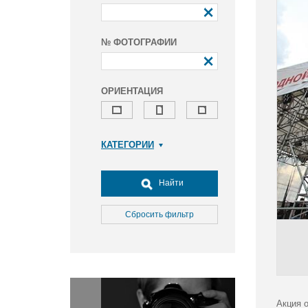
№ ФОТОГРАФИИ
ОРИЕНТАЦИЯ
КАТЕГОРИИ
Армия и ВПК
Досуг, туризм и отдых
Найти
Культура
Медицина
Сбросить фильтр
Наука
Образование
Общество
Окружающая среда
Политика
Акция 