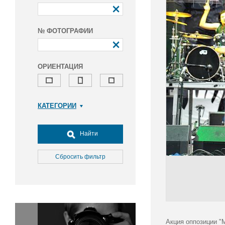
№ ФОТОГРАФИИ
ОРИЕНТАЦИЯ
КАТЕГОРИИ
Армия и ВПК
Досуг, туризм и отдых
Найти
Культура
Медицина
Сбросить фильтр
Наука
Образование
Общество
Окружающая среда
Политика
Акция оппозиции "