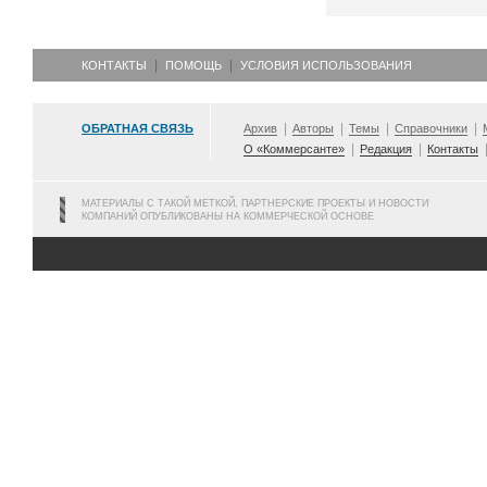
КОНТАКТЫ
ПОМОЩЬ
УСЛОВИЯ ИСПОЛЬЗОВАНИЯ
ОБРАТНАЯ СВЯЗЬ
Архив
Авторы
Темы
Справочники
О «Коммерсанте»
Редакция
Контакты
МАТЕРИАЛЫ С ТАКОЙ МЕТКОЙ, ПАРТНЕРСКИЕ ПРОЕКТЫ И НОВОСТИ
КОМПАНИЙ ОПУБЛИКОВАНЫ НА КОММЕРЧЕСКОЙ ОСНОВЕ