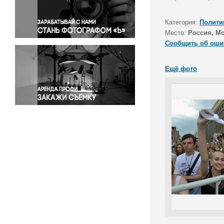
Правосудие
Происшествия и конфликты
Категория:
Полити
Религия
Место:
Россия, М
Сообщить об оши
Светская жизнь
Спорт
Ещё фото
Экология
Экономика и бизнес