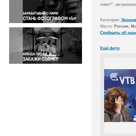
Правосудие
зовет!", организо
Происшествия и конфликты
Религия
Категория:
Эконом
Место:
Россия, М
Светская жизнь
Сообщить об оши
Спорт
Экология
Ещё фото
Экономика и бизнес