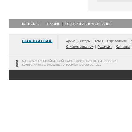
КОНТАКТЫ
ПОМОЩЬ
УСЛОВИЯ ИСПОЛЬЗОВАНИЯ
ОБРАТНАЯ СВЯЗЬ
Архив
Авторы
Темы
Справочники
О «Коммерсанте»
Редакция
Контакты
МАТЕРИАЛЫ С ТАКОЙ МЕТКОЙ, ПАРТНЕРСКИЕ ПРОЕКТЫ И НОВОСТИ
КОМПАНИЙ ОПУБЛИКОВАНЫ НА КОММЕРЧЕСКОЙ ОСНОВЕ