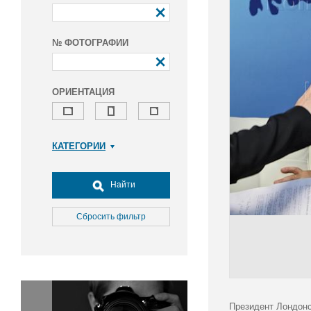
№ ФОТОГРАФИИ
ОРИЕНТАЦИЯ
КАТЕГОРИИ
Армия и ВПК
Досуг, туризм и отдых
Найти
Культура
Медицина
Сбросить фильтр
Наука
Образование
Общество
Окружающая среда
Политика
Президент Лондонс