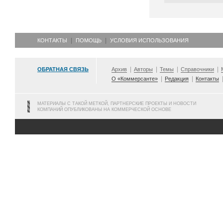
КОНТАКТЫ
ПОМОЩЬ
УСЛОВИЯ ИСПОЛЬЗОВАНИЯ
ОБРАТНАЯ СВЯЗЬ
Архив
Авторы
Темы
Справочники
О «Коммерсанте»
Редакция
Контакты
МАТЕРИАЛЫ С ТАКОЙ МЕТКОЙ, ПАРТНЕРСКИЕ ПРОЕКТЫ И НОВОСТИ
КОМПАНИЙ ОПУБЛИКОВАНЫ НА КОММЕРЧЕСКОЙ ОСНОВЕ