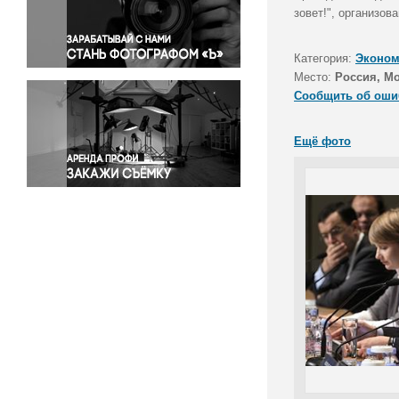
Правосудие
зовет!", организо
Происшествия и конфликты
Религия
Категория:
Эконом
Место:
Россия, М
Светская жизнь
Сообщить об оши
Спорт
Экология
Ещё фото
Экономика и бизнес