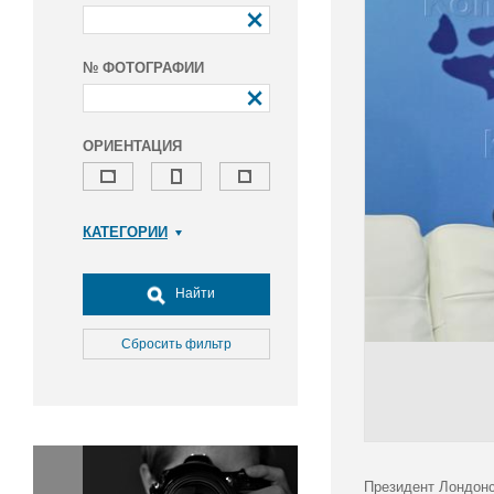
№ ФОТОГРАФИИ
ОРИЕНТАЦИЯ
КАТЕГОРИИ
Армия и ВПК
Досуг, туризм и отдых
Найти
Культура
Медицина
Сбросить фильтр
Наука
Образование
Общество
Окружающая среда
Политика
Президент Лондонс