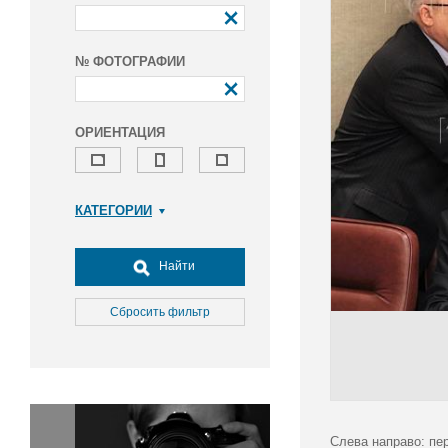
№ ФОТОГРАФИИ
ОРИЕНТАЦИЯ
КАТЕГОРИИ
Армия и ВПК
Досуг, туризм и отдых
Найти
Культура
Медицина
Сбросить фильтр
Наука
Образование
Общество
Окружающая среда
Политика
Слева направо: пе