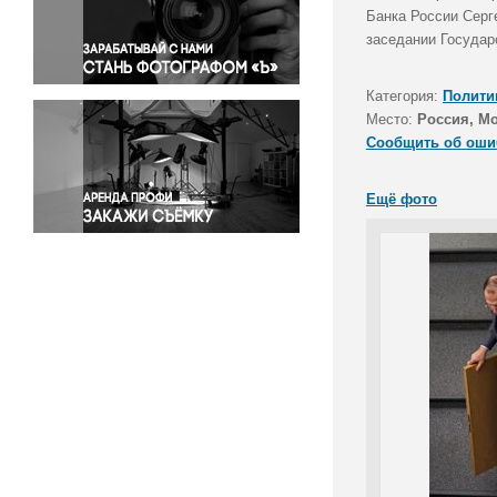
Правосудие
Банка России Серг
заседании Государ
Происшествия и конфликты
Религия
Категория:
Полити
Светская жизнь
Место:
Россия, М
Спорт
Сообщить об оши
Экология
Экономика и бизнес
Ещё фото