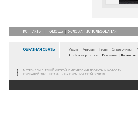
КОНТАКТЫ
ПОМОЩЬ
УСЛОВИЯ ИСПОЛЬЗОВАНИЯ
ОБРАТНАЯ СВЯЗЬ
Архив
Авторы
Темы
Справочники
О «Коммерсанте»
Редакция
Контакты
МАТЕРИАЛЫ С ТАКОЙ МЕТКОЙ, ПАРТНЕРСКИЕ ПРОЕКТЫ И НОВОСТИ
КОМПАНИЙ ОПУБЛИКОВАНЫ НА КОММЕРЧЕСКОЙ ОСНОВЕ