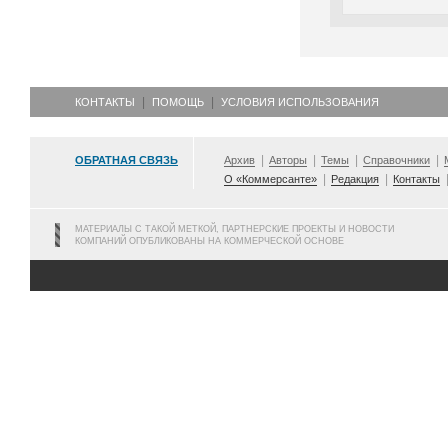
КОНТАКТЫ
ПОМОЩЬ
УСЛОВИЯ ИСПОЛЬЗОВАНИЯ
ОБРАТНАЯ СВЯЗЬ
Архив
Авторы
Темы
Справочники
О «Коммерсанте»
Редакция
Контакты
МАТЕРИАЛЫ С ТАКОЙ МЕТКОЙ, ПАРТНЕРСКИЕ ПРОЕКТЫ И НОВОСТИ
КОМПАНИЙ ОПУБЛИКОВАНЫ НА КОММЕРЧЕСКОЙ ОСНОВЕ