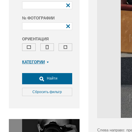
№ ФОТОГРАФИИ
ОРИЕНТАЦИЯ
КАТЕГОРИИ
Армия и ВПК
Досуг, туризм и отдых
Найти
Культура
Медицина
Сбросить фильтр
Наука
Образование
Общество
Окружающая среда
Политика
Слева направо: пр