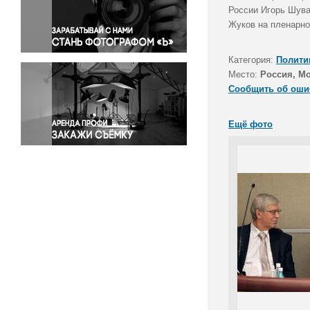
Правосудие
России Игорь Шува
Жуков на пленарно
Происшествия и конфликты
Религия
Категория:
Полити
Светская жизнь
Место:
Россия, М
Спорт
Сообщить об оши
Экология
Экономика и бизнес
Ещё фото