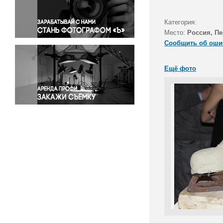
Правосудие
Происшествия и конфликты
Категория:
Религия
Место:
Россия, П
Сообщить об оши
Светская жизнь
Спорт
Ещё фото
Экология
Экономика и бизнес