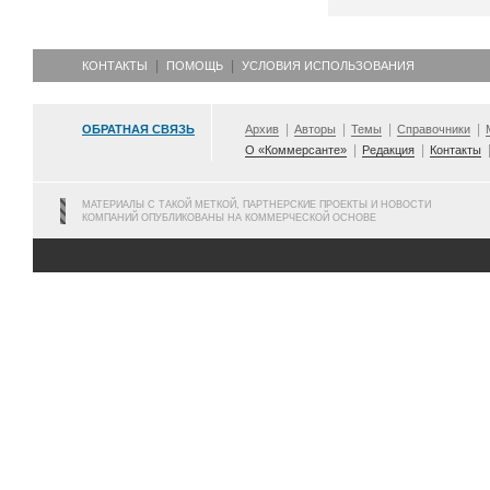
КОНТАКТЫ
ПОМОЩЬ
УСЛОВИЯ ИСПОЛЬЗОВАНИЯ
ОБРАТНАЯ СВЯЗЬ
Архив
Авторы
Темы
Справочники
О «Коммерсанте»
Редакция
Контакты
МАТЕРИАЛЫ С ТАКОЙ МЕТКОЙ, ПАРТНЕРСКИЕ ПРОЕКТЫ И НОВОСТИ
КОМПАНИЙ ОПУБЛИКОВАНЫ НА КОММЕРЧЕСКОЙ ОСНОВЕ