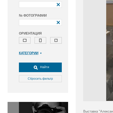
№ ФОТОГРАФИИ
ОРИЕНТАЦИЯ
КАТЕГОРИИ
Армия и ВПК
Досуг, туризм и отдых
Найти
Культура
Медицина
Сбросить фильтр
Наука
Образование
Общество
Окружающая среда
Политика
Выставка "Алексан