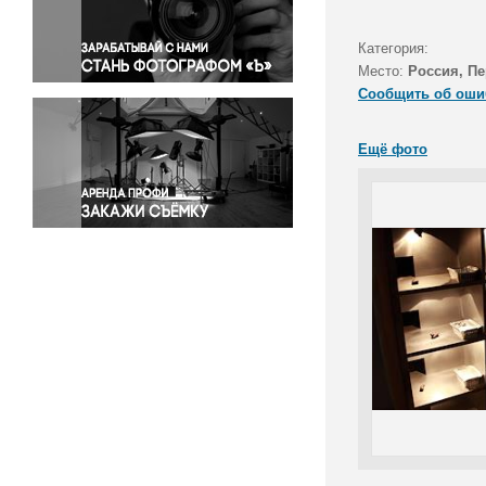
Правосудие
Происшествия и конфликты
Категория:
Религия
Место:
Россия, П
Сообщить об оши
Светская жизнь
Спорт
Ещё фото
Экология
Экономика и бизнес