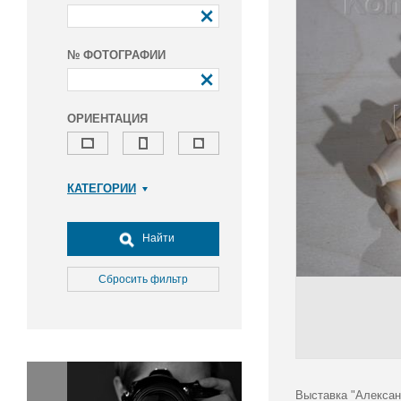
№ ФОТОГРАФИИ
ОРИЕНТАЦИЯ
КАТЕГОРИИ
Армия и ВПК
Досуг, туризм и отдых
Найти
Культура
Медицина
Сбросить фильтр
Наука
Образование
Общество
Окружающая среда
Политика
Выставка "Алексан