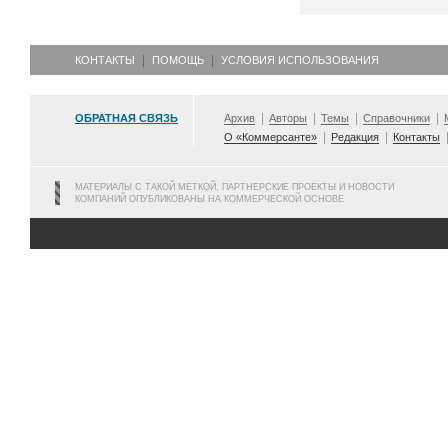
КОНТАКТЫ
ПОМОЩЬ
УСЛОВИЯ ИСПОЛЬЗОВАНИЯ
ОБРАТНАЯ СВЯЗЬ
Архив
Авторы
Темы
Справочники
О «Коммерсанте»
Редакция
Контакты
МАТЕРИАЛЫ С ТАКОЙ МЕТКОЙ, ПАРТНЕРСКИЕ ПРОЕКТЫ И НОВОСТИ
КОМПАНИЙ ОПУБЛИКОВАНЫ НА КОММЕРЧЕСКОЙ ОСНОВЕ