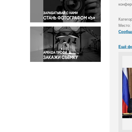
Правосудие
конфер
Происшествия и конфликты
Религия
Катего
Место:
Светская жизнь
Сообщ
Спорт
Экология
Ещё ф
Экономика и бизнес