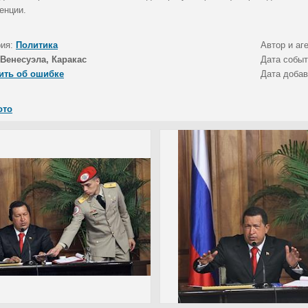
енции.
рия:
Политика
Автор и аг
Венесуэла, Каракас
Дата собы
ить об ошибке
Дата доба
ото