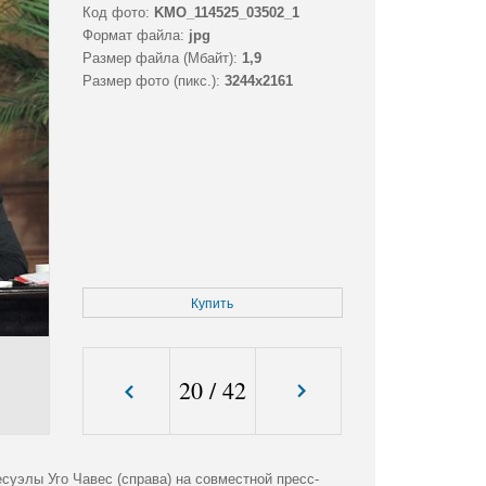
Код фото:
KMO_114525_03502_1
Формат файла:
jpg
Размер файла (Мбайт):
1,9
Размер фото (пикс.):
3244x2161
Купить
20
/
42
суэлы Уго Чавес (справа) на совместной пресс-