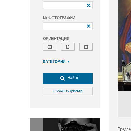
№ ФОТОГРАФИИ
ОРИЕНТАЦИЯ
КАТЕГОРИИ
Армия и ВПК
Досуг, туризм и отдых
Найти
Культура
Медицина
Сбросить фильтр
Наука
Образование
Общество
Окружающая среда
Политика
Предсе