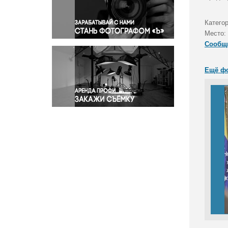
Правосудие
Происшествия и конфликты
Катего
Религия
Место:
Сообщ
Светская жизнь
Спорт
Ещё ф
Экология
Экономика и бизнес