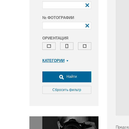
№ ФОТОГРАФИИ
ОРИЕНТАЦИЯ
КАТЕГОРИИ
Армия и ВПК
Досуг, туризм и отдых
Найти
Культура
Медицина
Сбросить фильтр
Наука
Образование
Общество
Окружающая среда
Политика
Предсе