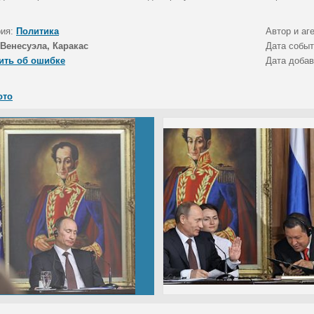
рия:
Политика
Автор и аг
Венесуэла, Каракас
Дата собы
ить об ошибке
Дата доба
ото