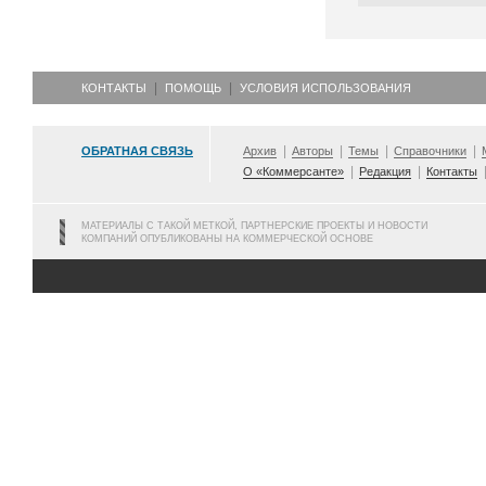
КОНТАКТЫ
ПОМОЩЬ
УСЛОВИЯ ИСПОЛЬЗОВАНИЯ
ОБРАТНАЯ СВЯЗЬ
Архив
Авторы
Темы
Справочники
О «Коммерсанте»
Редакция
Контакты
МАТЕРИАЛЫ С ТАКОЙ МЕТКОЙ, ПАРТНЕРСКИЕ ПРОЕКТЫ И НОВОСТИ
КОМПАНИЙ ОПУБЛИКОВАНЫ НА КОММЕРЧЕСКОЙ ОСНОВЕ