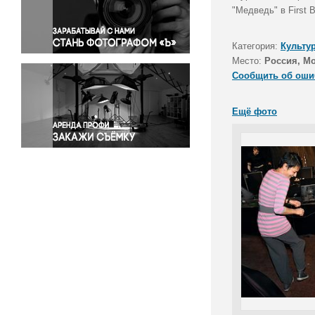
Правосудие
"Медведь" в First 
Происшествия и конфликты
Религия
Категория:
Культу
Место:
Россия, М
Светская жизнь
Сообщить об оши
Спорт
Экология
Ещё фото
Экономика и бизнес