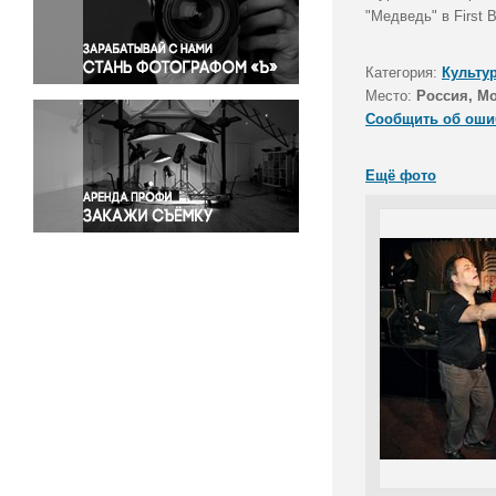
Правосудие
"Медведь" в First 
Происшествия и конфликты
Религия
Категория:
Культу
Место:
Россия, М
Светская жизнь
Сообщить об оши
Спорт
Экология
Ещё фото
Экономика и бизнес