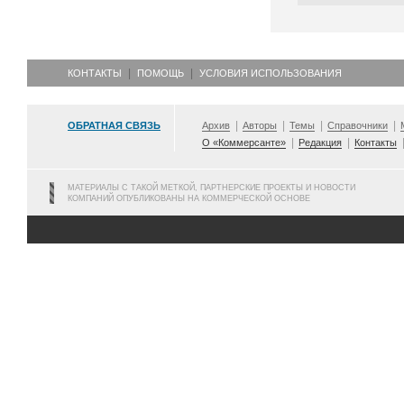
КОНТАКТЫ
ПОМОЩЬ
УСЛОВИЯ ИСПОЛЬЗОВАНИЯ
ОБРАТНАЯ СВЯЗЬ
Архив
Авторы
Темы
Справочники
О «Коммерсанте»
Редакция
Контакты
МАТЕРИАЛЫ С ТАКОЙ МЕТКОЙ, ПАРТНЕРСКИЕ ПРОЕКТЫ И НОВОСТИ
КОМПАНИЙ ОПУБЛИКОВАНЫ НА КОММЕРЧЕСКОЙ ОСНОВЕ