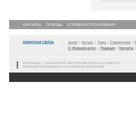
КОНТАКТЫ
ПОМОЩЬ
УСЛОВИЯ ИСПОЛЬЗОВАНИЯ
ОБРАТНАЯ СВЯЗЬ
Архив
Авторы
Темы
Справочники
О «Коммерсанте»
Редакция
Контакты
МАТЕРИАЛЫ С ТАКОЙ МЕТКОЙ, ПАРТНЕРСКИЕ ПРОЕКТЫ И НОВОСТИ
КОМПАНИЙ ОПУБЛИКОВАНЫ НА КОММЕРЧЕСКОЙ ОСНОВЕ