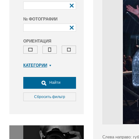
№ ФОТОГРАФИИ
ОРИЕНТАЦИЯ
КАТЕГОРИИ
Армия и ВПК
Досуг, туризм и отдых
Найти
Культура
Медицина
Сбросить фильтр
Наука
Образование
Общество
Окружающая среда
Политика
Слева направо: гу