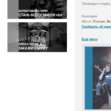
Правосудие
Хакамада и лидер 
Происшествия и конфликты
Религия
Категория:
Место:
Россия, М
Светская жизнь
Сообщить об оши
Спорт
Экология
Ещё фото
Экономика и бизнес