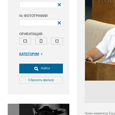
№ ФОТОГРАФИИ
ОРИЕНТАЦИЯ
КАТЕГОРИИ
Армия и ВПК
Досуг, туризм и отдых
Найти
Культура
Медицина
Сбросить фильтр
Наука
Образование
Общество
Окружающая среда
Политика
Член комитета Гос