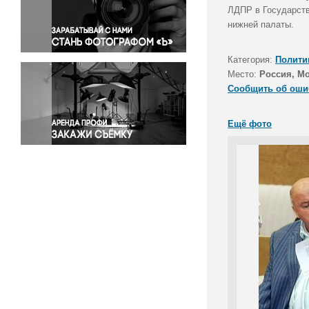
Правосудие
ЛДПР в Государств
нижней палаты.
Происшествия и конфликты
Религия
Категория:
Полити
Светская жизнь
Место:
Россия, М
Спорт
Сообщить об оши
Экология
Экономика и бизнес
Ещё фото