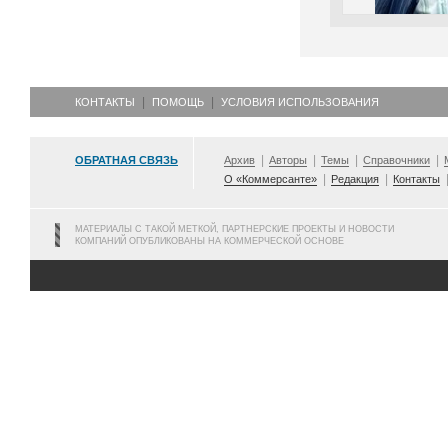
КОНТАКТЫ
ПОМОЩЬ
УСЛОВИЯ ИСПОЛЬЗОВАНИЯ
ОБРАТНАЯ СВЯЗЬ
Архив
Авторы
Темы
Справочники
О «Коммерсанте»
Редакция
Контакты
МАТЕРИАЛЫ С ТАКОЙ МЕТКОЙ, ПАРТНЕРСКИЕ ПРОЕКТЫ И НОВОСТИ
КОМПАНИЙ ОПУБЛИКОВАНЫ НА КОММЕРЧЕСКОЙ ОСНОВЕ