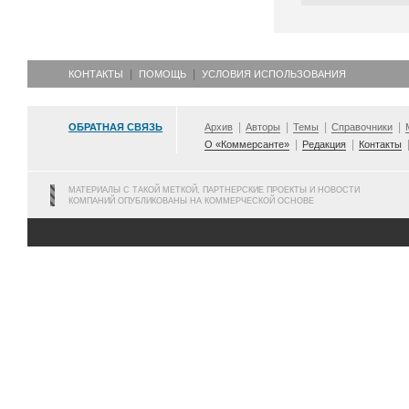
КОНТАКТЫ
ПОМОЩЬ
УСЛОВИЯ ИСПОЛЬЗОВАНИЯ
ОБРАТНАЯ СВЯЗЬ
Архив
Авторы
Темы
Справочники
О «Коммерсанте»
Редакция
Контакты
МАТЕРИАЛЫ С ТАКОЙ МЕТКОЙ, ПАРТНЕРСКИЕ ПРОЕКТЫ И НОВОСТИ
КОМПАНИЙ ОПУБЛИКОВАНЫ НА КОММЕРЧЕСКОЙ ОСНОВЕ